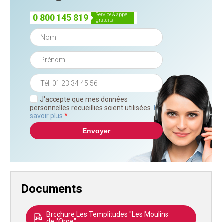
service & appel
0 800 145 819
gratuits
J'accepte que mes données
personnelles recueillies soient utilisées.
En
savoir plus
*
Documents
Brochure Les Templitudes "Les Moulins
de l'Orge"