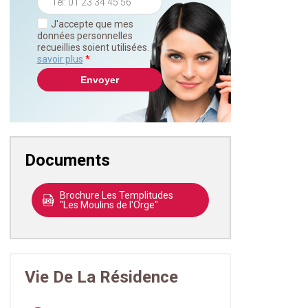
J'accepte que mes
données personnelles
recueillies soient utilisées.
En
savoir plus
*
Documents
Brochure Les Templitudes
"Les Moulins de l'Orge"
Vie De La Résidence