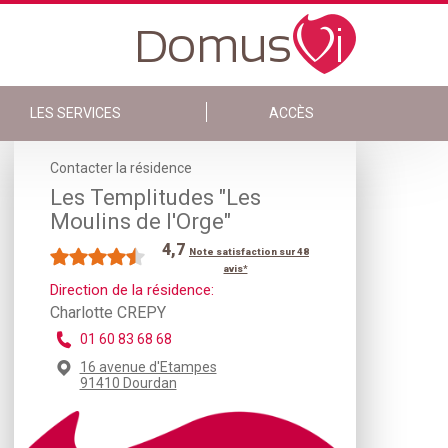
LES SERVICES
ACCÈS
Contacter la résidence
Les Templitudes "Les
Moulins de l'Orge"
4,7
Note satisfaction sur 48
avis*
Direction de la résidence:
Charlotte CREPY
01 60 83 68 68
16 avenue d'Etampes
91410 Dourdan