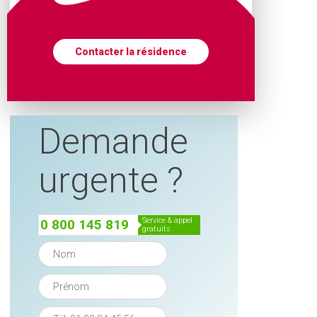
Contacter la résidence
Demande
urgente ?
service & appel
0 800 145 819
gratuits