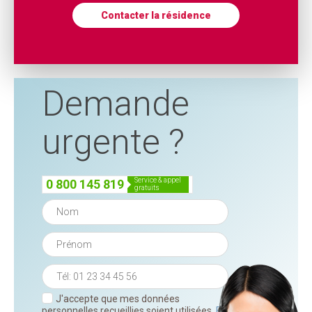
Contacter la résidence
Demande
urgente ?
service & appel
0 800 145 819
gratuits
J'accepte que mes données
personnelles recueillies soient utilisées.
En