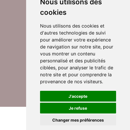
Nous utilisons des
cookies
Nous utilisons des cookies et
d'autres technologies de suivi
Suivez-nous sur Twitter
pour améliorer votre expérience
de navigation sur notre site, pour
vous montrer un contenu
personnalisé et des publicités
Rejoignez nos équipes
ciblées, pour analyser le trafic de
notre site et pour comprendre la
provenance de nos visiteurs.
Nous contacter
J'accepte
Je refuse
© DomusVi 2026
Mentions légales
Changer mes préférences
Données personnelles et cookies